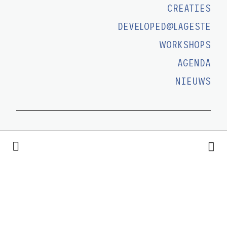
CREATIES
DEVELOPED@LAGESTE
WORKSHOPS
AGENDA
NIEUWS
CONTACT
T/ +32 (0)472 09 15 81
E/
info@lageste.be