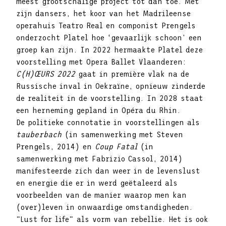
meest grootschalige project tot dan toe. Met
zijn dansers, het koor van het Madrileense
operahuis Teatro Real en componist Prengels
onderzocht Platel hoe ‘gevaarlijk schoon’ een
groep kan zijn. In 2022 hermaakte Platel deze
voorstelling met Opera Ballet Vlaanderen:
C(H)ŒURS 2022
gaat in première vlak na de
Russische inval in Oekraïne, opnieuw zinderde
de realiteit in de voorstelling. In 2028 staat
een herneming gepland in Opéra du Rhin.
De politieke connotatie in voorstellingen als
tauberbach
(in samenwerking met Steven
Prengels, 2014) en
Coup Fatal
(in
samenwerking met Fabrizio Cassol, 2014)
manifesteerde zich dan weer in de levenslust
en energie die er in werd geëtaleerd als
voorbeelden van de manier waarop men kan
(over)leven in onwaardige omstandigheden.
"Lust for life" als vorm van rebellie. Het is ook