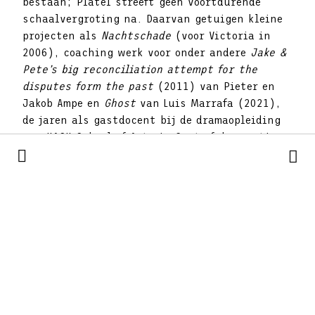
bestaan; Platel streeft geen voortdurende
schaalvergroting na. Daarvan getuigen kleine
projecten als
Nachtschade
(voor Victoria in
2006), coaching werk voor onder andere
Jake &
Pete’s big reconciliation attempt for the
disputes form the past
(2011) van Pieter en
Jakob Ampe en
Ghost
van Luis Marrafa (2021),
de jaren als gastdocent bij de dramaopleiding
van KASK School of Arts in Gent of de creatie
van
Another Sacre
(2021) samen met Bérengère
Bodin en de laatstejaarsstudenten van
Conservatorium Antwerpen. Het zijn projecten
die achteraf gezien hun sporen nalieten in zijn
manier van denken over theater.
Zelf reflecteert hij hierover in
Een tachtiger
die zeventig
wordt: een boek met
overpeinzingen waarin Platel terugblikt op
zijn eigen parcours en de evolutie van de
podiumkunsten in de laatste decennia. Het