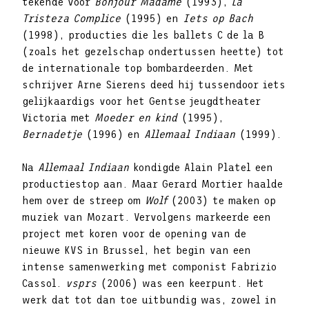
tekende voor
Bonjour Madame
(1993),
La
Tristeza Complice
(1995) en
Iets op Bach
(1998), producties die les ballets C de la B
(zoals het gezelschap ondertussen heette) tot
de internationale top bombardeerden. Met
schrijver Arne Sierens deed hij tussendoor iets
gelijkaardigs voor het Gentse jeugdtheater
Victoria met
Moeder en kind
(1995),
Bernadetje
(1996) en
Allemaal Indiaan
(1999).
Na
Allemaal Indiaan
kondigde Alain Platel een
productiestop aan. Maar Gerard Mortier haalde
hem over de streep om
Wolf
(2003) te maken op
muziek van Mozart. Vervolgens markeerde een
project met koren voor de opening van de
nieuwe KVS in Brussel, het begin van een
intense samenwerking met componist Fabrizio
Cassol.
vsprs
(2006) was een keerpunt. Het
werk dat tot dan toe uitbundig was, zowel in