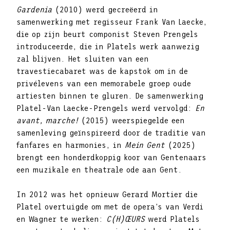
Gardenia
(2010) werd gecreëerd in
samenwerking met regisseur Frank Van Laecke,
die op zijn beurt componist Steven Prengels
introduceerde, die in Platels werk aanwezig
zal blijven. Het sluiten van een
travestiecabaret was de kapstok om in de
privélevens van een memorabele groep oude
artiesten binnen te gluren. De samenwerking
Platel-Van Laecke-Prengels werd vervolgd:
En
avant, marche!
(2015) weerspiegelde een
samenleving geïnspireerd door de traditie van
fanfares en harmonies, in
Mein Gent
(2025)
brengt een honderdkoppig koor van Gentenaars
een muzikale en theatrale ode aan Gent.
In 2012 was het opnieuw Gerard Mortier die
Platel overtuigde om met de opera’s van Verdi
en Wagner te werken:
C(H)ŒURS
werd Platels